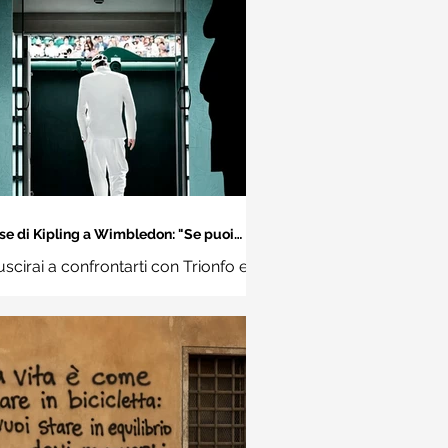
se di Kipling a Wimbledon: "Se puoi
incontrare il Trionfo e il Disastro..."
uscirai a confrontarti con Trionfo e
vina e trattare allo stesso modo
ue impostori. Rudyard Kipling,
Se