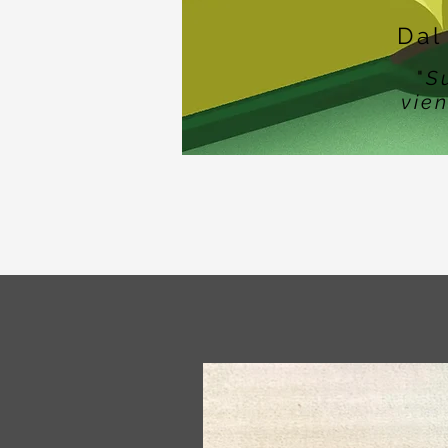
Dal
"
S
vien