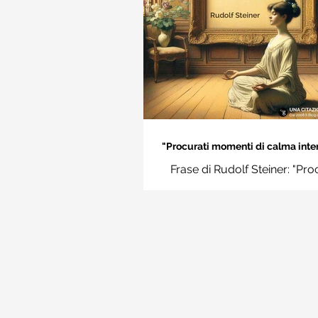
"Procurati momenti di calma inter
Rudolf Steiner
Frase di Rudolf Steiner: "Pro
momenti di calma interiore e i
momenti impara a disting
l'essenziale dal non essenzi