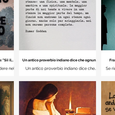
"Sii il
Un antico proverbio indiano dice che ognuno
Fra
 mondo" -
di noi è una casa con quattro stanze - Frasi
dere nel
Un antico proverbio indiano dice che
Se ri
con la macchina per scrivere
hi
ognuno di noi è una casa con quattro
Ro
stanze: una fisica, una mentale, una
questi d
emotiva e una (...)