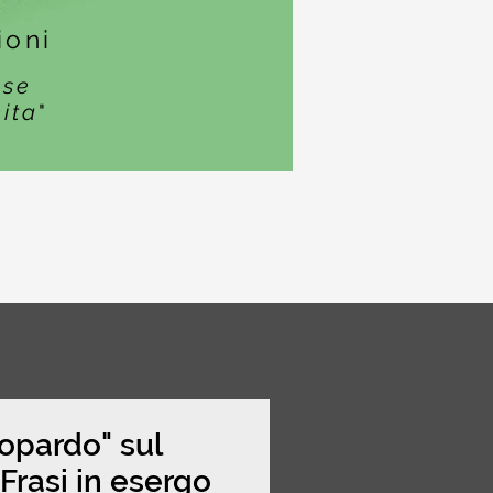
ioni
ase
cita
"
topardo" sul
rasi in esergo