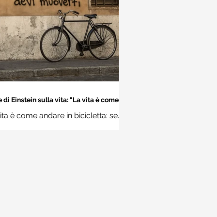
 di Einstein sulla vita: "La vita è come
dare in bicicletta..." - Frasi sui muri
ita è come andare in bicicletta: se
 stare in equilibrio devi muoverti.
Albert Einstein