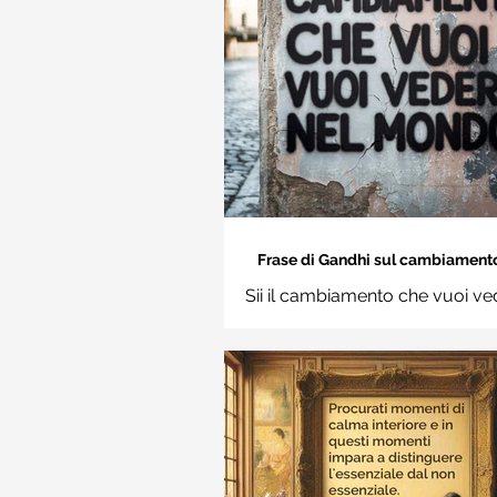
Frase di Gandhi sul cambiamento: 
cambiamento che vuoi vedere nel
Sii il cambiamento che vuoi ve
Frasi sui muri
mondo. Mahatma Gand