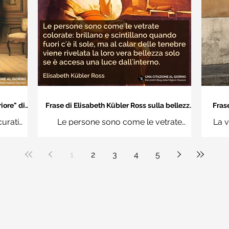
iore" di
Frase di Elisabeth Kübler Ross sulla bellezza
Frase
interiore delle persone
an
curati
Le persone sono come le vetrate
La v
n questi
colorate: brillano e scintillano quando
vuoi
uere
fuori c'è il sole, ma al calar delle tenebre
1
2
3
4
5
ale"
viene rivelata la loro vera bellezza solo
se è accesa una luce dall'interno.
Elisabeth Kübler Ross