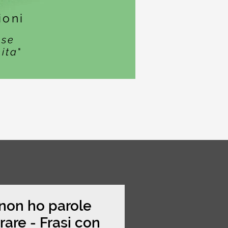
ioni
ase
cita
"
non ho parole
rare - Frasi con