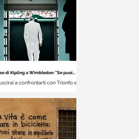
se di Kipling a Wimbledon: "Se puoi
incontrare il Trionfo e il Disastro..."
uscirai a confrontarti con Trionfo e
vina e trattare allo stesso modo
ue impostori. Rudyard Kipling,
Se