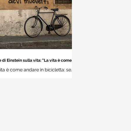
 di Einstein sulla vita: "La vita è come
dare in bicicletta..." - Frasi sui muri
ita è come andare in bicicletta: se
 stare in equilibrio devi muoverti.
Albert Einstein