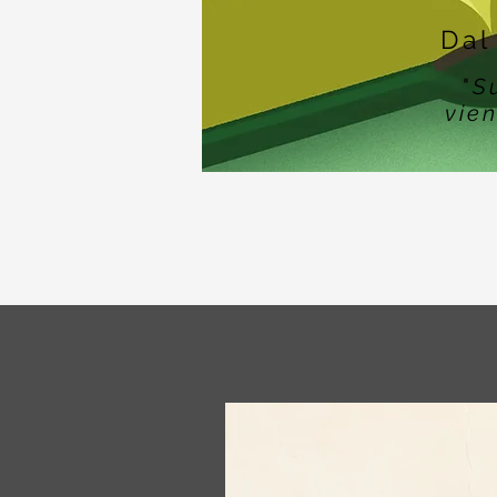
Dal
"
S
vien