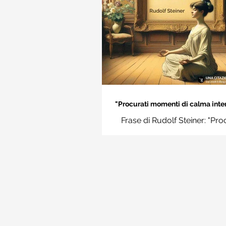
"Procurati momenti di calma inter
Rudolf Steiner
Frase di Rudolf Steiner: "Pro
momenti di calma interiore e i
momenti impara a disting
l'essenziale dal non essenzi