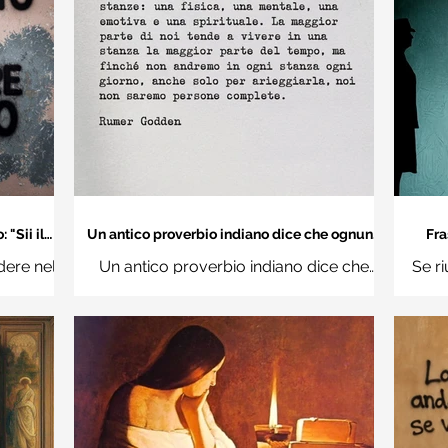
"Sii il
Un antico proverbio indiano dice che ognuno
Fra
 mondo" -
di noi è una casa con quattro stanze - Frasi
dere nel
Un antico proverbio indiano dice che
Se ri
con la macchina per scrivere
hi
ognuno di noi è una casa con quattro
Ro
stanze: una fisica, una mentale, una
questi d
emotiva e una (...)