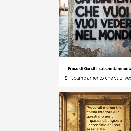
Frase di Gandhi sul cambiamento: 
cambiamento che vuoi vedere nel
Sii il cambiamento che vuoi ve
Frasi sui muri
mondo. Mahatma Gand