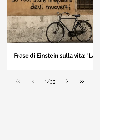
bellezza solo se è accesa una luce
dall'interno. Elisabeth Kübler Ross
Frase di Einstein sulla vita: "La
vita è come andare in
La vita è come andare in bicicletta: se
bicicletta..." - Frasi sui muri
vuoi stare in equilibrio devi muoverti.
Albert Einstein
1
/
33