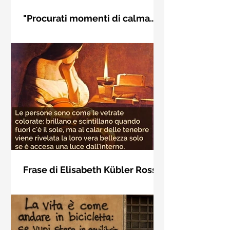
"Procurati momenti di calma
interiore" di Rudolf Steiner
Frase di Rudolf Steiner: "Procurati
momenti di calma interiore e in questi
momenti impara a distinguere
l'essenziale dal non essenziale"
Frase di Elisabeth Kübler Ross
sulla bellezza interiore delle
Le persone sono come le vetrate
persone
colorate: brillano e scintillano quando
fuori c'è il sole, ma al calar delle
tenebre viene rivelata la loro vera