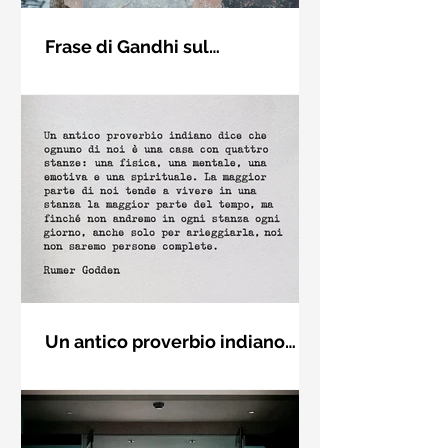
Frase di Gandhi sul
cambiamento: "Sii il
Sii il cambiamento che vuoi vedere
cambiamento che vuoi vedere
nel mondo. Mahatma Gandhi
nel mondo" - Frasi sui muri
Un antico proverbio indiano
dice che ognuno di noi è una
Un antico proverbio indiano dice che
casa con quattro stanze - Frasi
ognuno di noi è una casa con quattro
con la macchina per scrivere
stanze: una fisica, una mentale, una
emotiva e una (...)