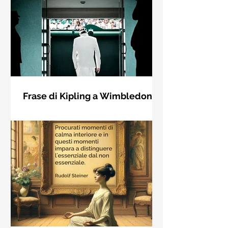
Frase di Kipling a Wimbledon:
"Se puoi incontrare il Trionfo e il
Se riuscirai a confrontarti con Trionfo
Disastro..."
e Rovina e trattare allo stesso modo
questi due impostori. Rudyard
Kipling, Se