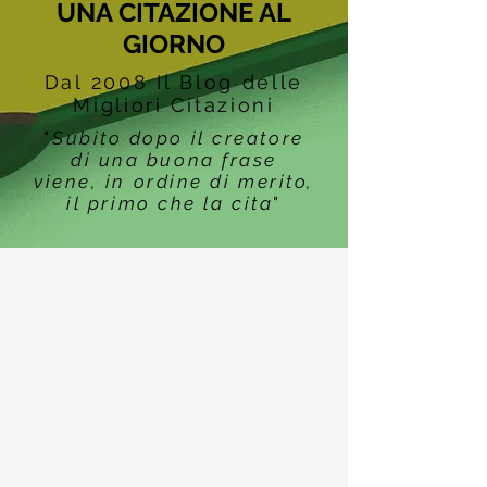
UNA CITAZIONE AL
GIORNO
Dal 2008 Il Blog delle
Migliori Citazioni
"
Subito dopo il creatore
di una buona frase
viene, in ordine di merito,
il primo che la cita
"