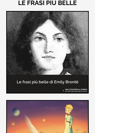
LE FRASI PIÙ BELLE
Le frasi più belle di "Cime
Tempestose" di Emily Brontë
"Cime Tempestose" rimane l'unico
romanzo scritto da Emily Brontë