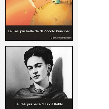
causa la tubercolosi che le tolse la
vita ad appena 30 anni (...)
Le frasi più belle de "Il piccolo
principe" di Antoine de Saint-
Exupèry
Raccolta delle frasi più belle del
Piccolo Principe che trasmettono il
messaggio più significativo: le cose
più importanti della vita (...)