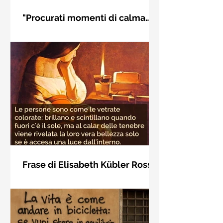
"Procurati momenti di calma
interiore" di Rudolf Steiner
Frase di Rudolf Steiner: "Procurati
momenti di calma interiore e in questi
momenti impara a distinguere
l'essenziale dal non essenziale"
Frase di Elisabeth Kübler Ross
sulla bellezza interiore delle
Le persone sono come le vetrate
persone
colorate: brillano e scintillano quando
fuori c'è il sole, ma al calar delle
tenebre viene rivelata la loro vera