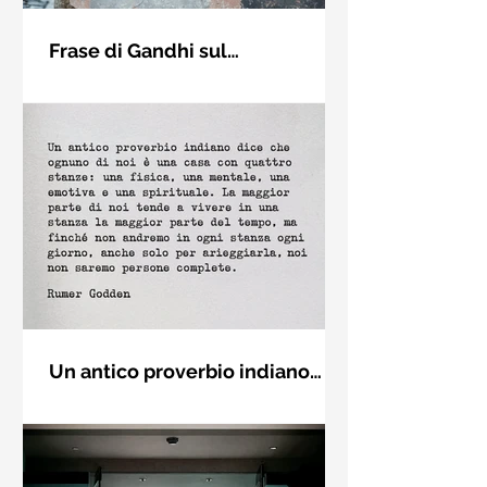
Frase di Gandhi sul
cambiamento: "Sii il
Sii il cambiamento che vuoi vedere
cambiamento che vuoi vedere
nel mondo. Mahatma Gandhi
nel mondo" - Frasi sui muri
Un antico proverbio indiano
dice che ognuno di noi è una
Un antico proverbio indiano dice che
casa con quattro stanze - Frasi
ognuno di noi è una casa con quattro
con la macchina per scrivere
stanze: una fisica, una mentale, una
emotiva e una (...)