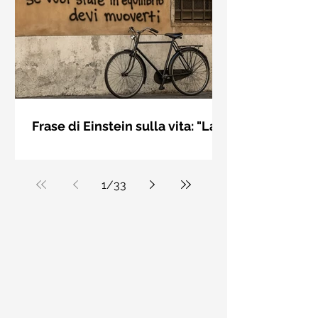
bellezza solo se è accesa una luce
dall'interno. Elisabeth Kübler Ross
Frase di Einstein sulla vita: "La
vita è come andare in
La vita è come andare in bicicletta: se
bicicletta..." - Frasi sui muri
vuoi stare in equilibrio devi muoverti.
Albert Einstein
1
/
33