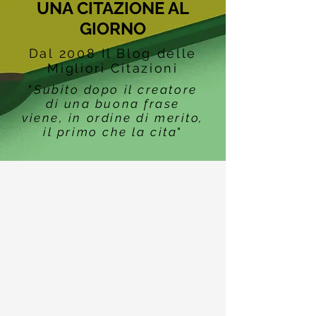
UNA CITAZIONE AL
GIORNO
Dal 2008 Il Blog delle
Migliori Citazioni
"
Subito dopo il creatore
di una buona frase
viene, in ordine di merito,
il primo che la cita
"