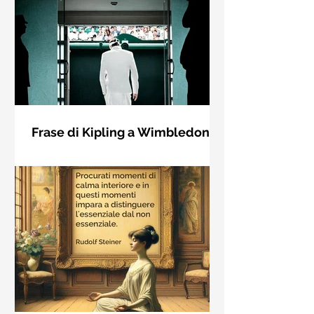
Frase di Kipling a Wimbledon:
"Se puoi incontrare il Trionfo e il
Se riuscirai a confrontarti con Trionfo
Disastro..."
e Rovina e trattare allo stesso modo
questi due impostori. Rudyard
Kipling, Se