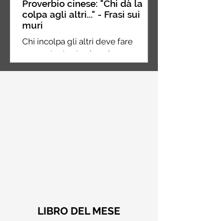
Proverbio cinese: "Chi dà la
colpa agli altri..." - Frasi sui
muri
Chi incolpa gli altri deve fare
ancora tanta strada nel suo
percorso, chi incolpa se stesso è a
metà strada, chi non incolpa
nessuno...
LIBRO DEL MESE