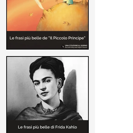
causa la tubercolosi che le tolse la
vita ad appena 30 anni (...)
Le frasi più belle de "Il piccolo
principe" di Antoine de Saint-
Exupèry
Raccolta delle frasi più belle del
Piccolo Principe che trasmettono il
messaggio più significativo: le cose
più importanti della vita (...)