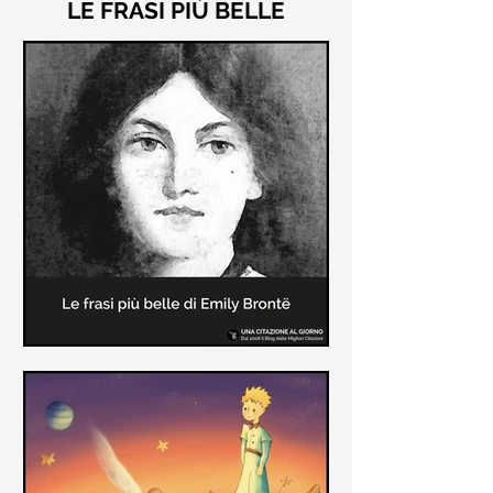
LE FRASI PIÙ BELLE
Le frasi più belle di "Cime
Tempestose" di Emily Brontë
"Cime Tempestose" rimane l'unico
romanzo scritto da Emily Brontë