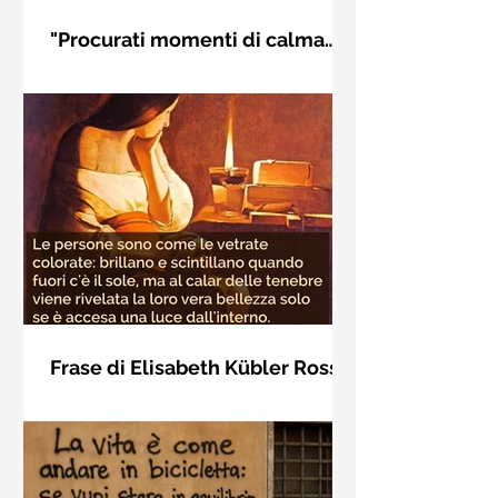
"Procurati momenti di calma
interiore" di Rudolf Steiner
Frase di Rudolf Steiner: "Procurati
momenti di calma interiore e in questi
momenti impara a distinguere
l'essenziale dal non essenziale"
Frase di Elisabeth Kübler Ross
sulla bellezza interiore delle
Le persone sono come le vetrate
persone
colorate: brillano e scintillano quando
fuori c'è il sole, ma al calar delle
tenebre viene rivelata la loro vera