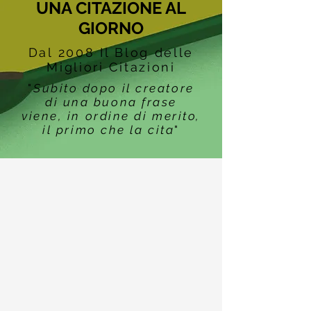
UNA CITAZIONE AL
GIORNO
Dal 2008 Il Blog delle
Migliori Citazioni
"
Subito dopo il creatore
di una buona frase
viene, in ordine di merito,
il primo che la cita
"