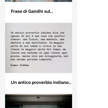
Frase di Gandhi sul
cambiamento: "Sii il
Sii il cambiamento che vuoi vedere
cambiamento che vuoi vedere
nel mondo. Mahatma Gandhi
nel mondo" - Frasi sui muri
Un antico proverbio indiano
dice che ognuno di noi è una
Un antico proverbio indiano dice che
casa con quattro stanze - Frasi
ognuno di noi è una casa con quattro
con la macchina per scrivere
stanze: una fisica, una mentale, una
emotiva e una (...)