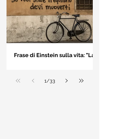
bellezza solo se è accesa una luce
dall'interno. Elisabeth Kübler Ross
Frase di Einstein sulla vita: "La
vita è come andare in
La vita è come andare in bicicletta: se
bicicletta..." - Frasi sui muri
vuoi stare in equilibrio devi muoverti.
Albert Einstein
1
/
33