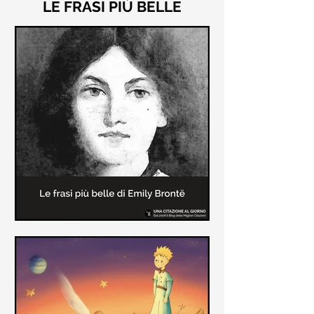
LE FRASI PIÙ BELLE
Le frasi più belle di "Cime
Tempestose" di Emily Brontë
"Cime Tempestose" rimane l'unico
romanzo scritto da Emily Brontë