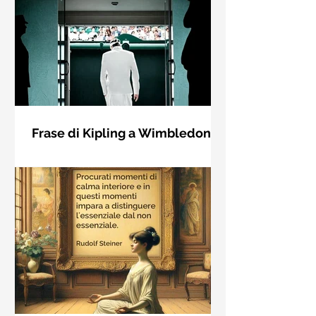
Frase di Kipling a Wimbledon:
"Se puoi incontrare il Trionfo e il
Se riuscirai a confrontarti con Trionfo
Disastro..."
e Rovina e trattare allo stesso modo
questi due impostori. Rudyard
Kipling, Se