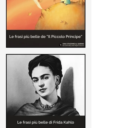
causa la tubercolosi che le tolse la
vita ad appena 30 anni (...)
Le frasi più belle de "Il piccolo
principe" di Antoine de Saint-
Exupèry
Raccolta delle frasi più belle del
Piccolo Principe che trasmettono il
messaggio più significativo: le cose
più importanti della vita (...)