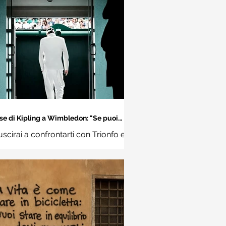
se di Kipling a Wimbledon: "Se puoi
incontrare il Trionfo e il Disastro..."
uscirai a confrontarti con Trionfo e
vina e trattare allo stesso modo
ue impostori. Rudyard Kipling,
Se