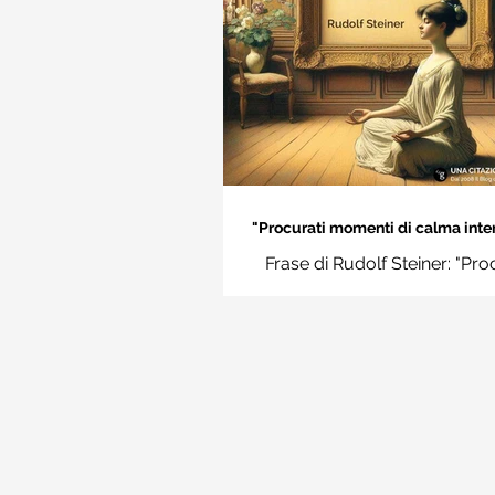
"Procurati momenti di calma inter
Rudolf Steiner
Frase di Rudolf Steiner: "Pro
momenti di calma interiore e i
momenti impara a disting
l'essenziale dal non essenzi