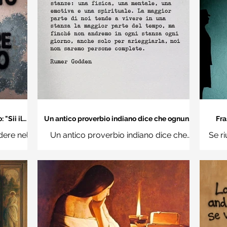
"Sii il
Un antico proverbio indiano dice che ognuno
Fra
 mondo" -
di noi è una casa con quattro stanze - Frasi
dere nel
Un antico proverbio indiano dice che
Se ri
con la macchina per scrivere
hi
ognuno di noi è una casa con quattro
Ro
stanze: una fisica, una mentale, una
questi d
emotiva e una (...)