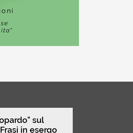
ioni
ase
cita
"
topardo" sul
rasi in esergo