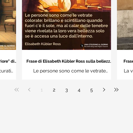
iore" di
Frase di Elisabeth Kübler Ross sulla bellezza
Frase
interiore delle persone
an
curati
Le persone sono come le vetrate
La v
n questi
colorate: brillano e scintillano quando
vuoi
uere
fuori c'è il sole, ma al calar delle tenebre
1
2
3
4
5
ale"
viene rivelata la loro vera bellezza solo
se è accesa una luce dall'interno.
Elisabeth Kübler Ross