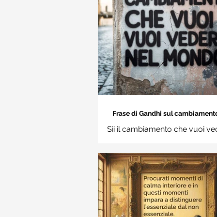
Frase di Gandhi sul cambiamento: 
cambiamento che vuoi vedere nel
Sii il cambiamento che vuoi ve
Frasi sui muri
mondo. Mahatma Gand