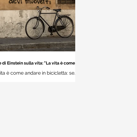
 di Einstein sulla vita: "La vita è come
dare in bicicletta..." - Frasi sui muri
ita è come andare in bicicletta: se
 stare in equilibrio devi muoverti.
Albert Einstein