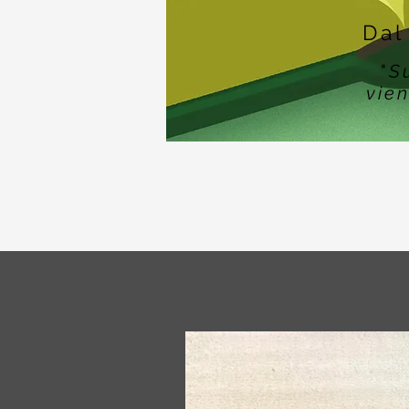
Dal
"
S
vien