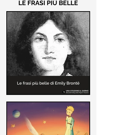
LE FRASI PIÙ BELLE
Le frasi più belle di "Cime
Tempestose" di Emily Brontë
"Cime Tempestose" rimane l'unico
romanzo scritto da Emily Brontë