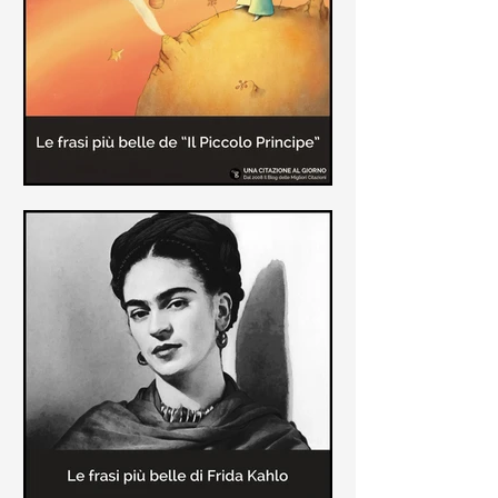
causa la tubercolosi che le tolse la
vita ad appena 30 anni (...)
Le frasi più belle de "Il piccolo
principe" di Antoine de Saint-
Exupèry
Raccolta delle frasi più belle del
Piccolo Principe che trasmettono il
messaggio più significativo: le cose
più importanti della vita (...)