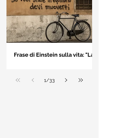
bellezza solo se è accesa una luce
dall'interno. Elisabeth Kübler Ross
Frase di Einstein sulla vita: "La
vita è come andare in
La vita è come andare in bicicletta: se
bicicletta..." - Frasi sui muri
vuoi stare in equilibrio devi muoverti.
Albert Einstein
1
/
33