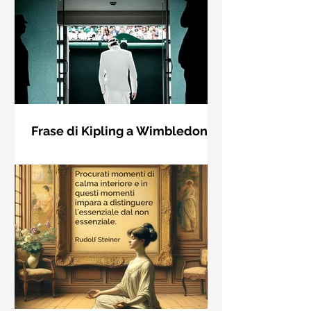
Frase di Kipling a Wimbledon:
"Se puoi incontrare il Trionfo e il
Se riuscirai a confrontarti con Trionfo
Disastro..."
e Rovina e trattare allo stesso modo
questi due impostori. Rudyard
Kipling, Se