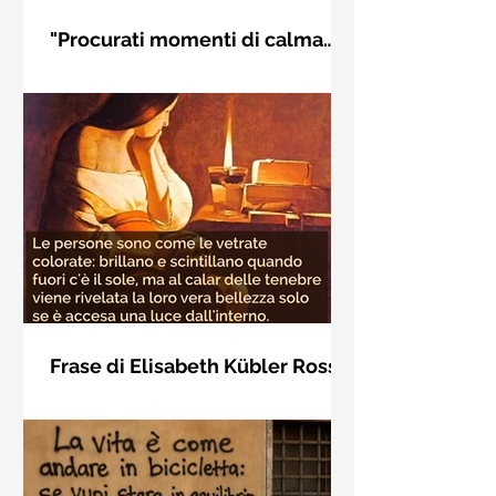
"Procurati momenti di calma
interiore" di Rudolf Steiner
Frase di Rudolf Steiner: "Procurati
momenti di calma interiore e in questi
momenti impara a distinguere
l'essenziale dal non essenziale"
Frase di Elisabeth Kübler Ross
sulla bellezza interiore delle
Le persone sono come le vetrate
persone
colorate: brillano e scintillano quando
fuori c'è il sole, ma al calar delle
tenebre viene rivelata la loro vera