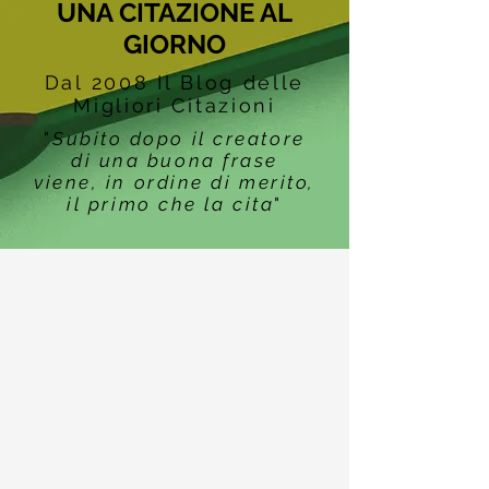
UNA CITAZIONE AL
GIORNO
Dal 2008 Il Blog delle
Migliori Citazioni
"
Subito dopo il creatore
di una buona frase
viene, in ordine di merito,
il primo che la cita
"