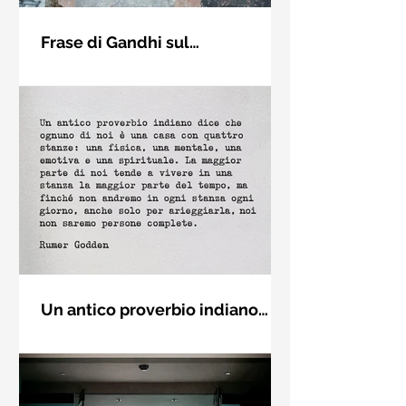
Frase di Gandhi sul
cambiamento: "Sii il
Sii il cambiamento che vuoi vedere
cambiamento che vuoi vedere
nel mondo. Mahatma Gandhi
nel mondo" - Frasi sui muri
Un antico proverbio indiano
dice che ognuno di noi è una
Un antico proverbio indiano dice che
casa con quattro stanze - Frasi
ognuno di noi è una casa con quattro
con la macchina per scrivere
stanze: una fisica, una mentale, una
emotiva e una (...)