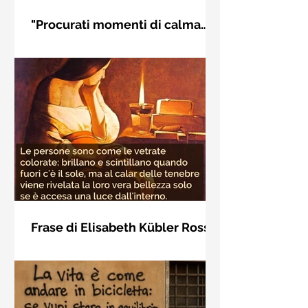
"Procurati momenti di calma
interiore" di Rudolf Steiner
Frase di Rudolf Steiner: "Procurati
momenti di calma interiore e in questi
momenti impara a distinguere
l'essenziale dal non essenziale"
Frase di Elisabeth Kübler Ross
sulla bellezza interiore delle
Le persone sono come le vetrate
persone
colorate: brillano e scintillano quando
fuori c'è il sole, ma al calar delle
tenebre viene rivelata la loro vera