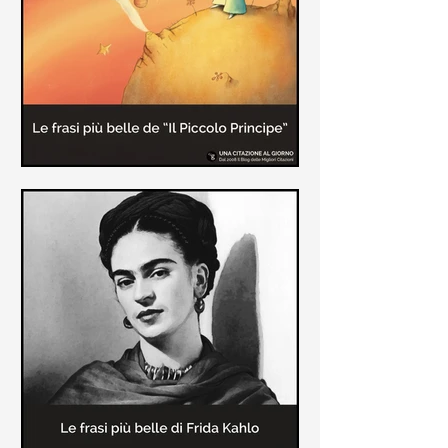
causa la tubercolosi che le tolse la
vita ad appena 30 anni (...)
Le frasi più belle de "Il piccolo
principe" di Antoine de Saint-
Exupèry
Raccolta delle frasi più belle del
Piccolo Principe che trasmettono il
messaggio più significativo: le cose
più importanti della vita (...)