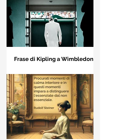
Frase di Kipling a Wimbledon:
"Se puoi incontrare il Trionfo e il
Se riuscirai a confrontarti con Trionfo
Disastro..."
e Rovina e trattare allo stesso modo
questi due impostori. Rudyard
Kipling, Se