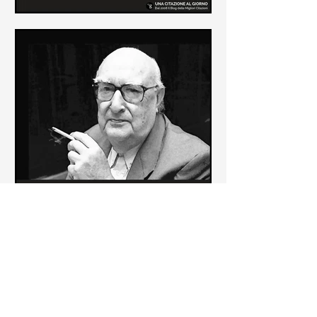
Le frasi più belle di Frida Kahlo
In questa pagina sono raccolte le
frasi più belle di Frida Kahlo
sull'amore e sulla vita.
Le frasi più belle di Andrea
Camilleri
In questa sezione sono raccolte le
frasi più belle di Andrea Camilleri, il