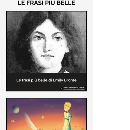
LE FRASI PIÙ BELLE
Le frasi più belle di "Cime
Tempestose" di Emily Brontë
"Cime Tempestose" rimane l'unico
romanzo scritto da Emily Brontë