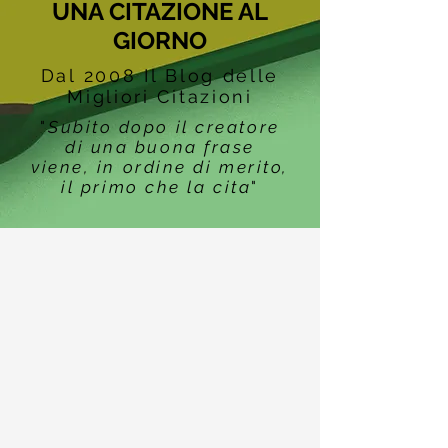
UNA CITAZIONE AL
GIORNO
Dal 2008 Il Blog delle
Migliori Citazioni
"
Subito dopo il creatore
di una buona frase
viene, in ordine di merito,
il primo che la cita
"