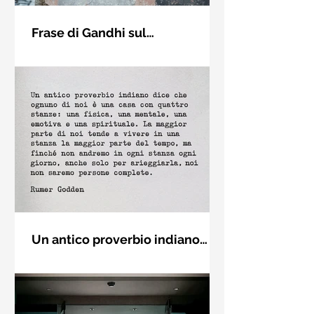
Frase di Gandhi sul
cambiamento: "Sii il
Sii il cambiamento che vuoi vedere
cambiamento che vuoi vedere
nel mondo. Mahatma Gandhi
nel mondo" - Frasi sui muri
Un antico proverbio indiano
dice che ognuno di noi è una
Un antico proverbio indiano dice che
casa con quattro stanze - Frasi
ognuno di noi è una casa con quattro
con la macchina per scrivere
stanze: una fisica, una mentale, una
emotiva e una (...)