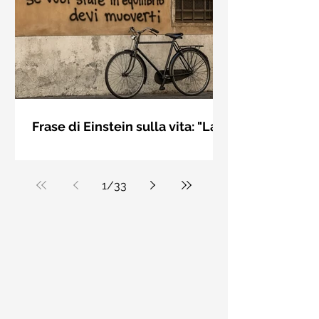
bellezza solo se è accesa una luce
dall'interno. Elisabeth Kübler Ross
Frase di Einstein sulla vita: "La
vita è come andare in
La vita è come andare in bicicletta: se
bicicletta..." - Frasi sui muri
vuoi stare in equilibrio devi muoverti.
Albert Einstein
1
/
33