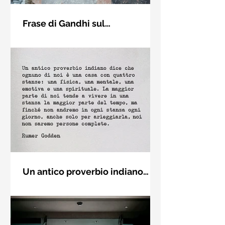
Frase di Gandhi sul
cambiamento: "Sii il
Sii il cambiamento che vuoi vedere
cambiamento che vuoi vedere
nel mondo. Mahatma Gandhi
nel mondo" - Frasi sui muri
Un antico proverbio indiano
dice che ognuno di noi è una
Un antico proverbio indiano dice che
casa con quattro stanze - Frasi
ognuno di noi è una casa con quattro
con la macchina per scrivere
stanze: una fisica, una mentale, una
emotiva e una (...)