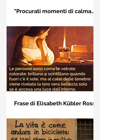
"Procurati momenti di calma
interiore" di Rudolf Steiner
Frase di Rudolf Steiner: "Procurati
momenti di calma interiore e in questi
momenti impara a distinguere
l'essenziale dal non essenziale"
Frase di Elisabeth Kübler Ross
sulla bellezza interiore delle
Le persone sono come le vetrate
persone
colorate: brillano e scintillano quando
fuori c'è il sole, ma al calar delle
tenebre viene rivelata la loro vera