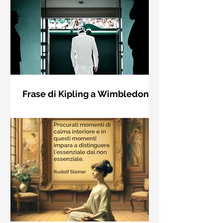
Frase di Kipling a Wimbledon:
"Se puoi incontrare il Trionfo e il
Se riuscirai a confrontarti con Trionfo
Disastro..."
e Rovina e trattare allo stesso modo
questi due impostori. Rudyard
Kipling, Se