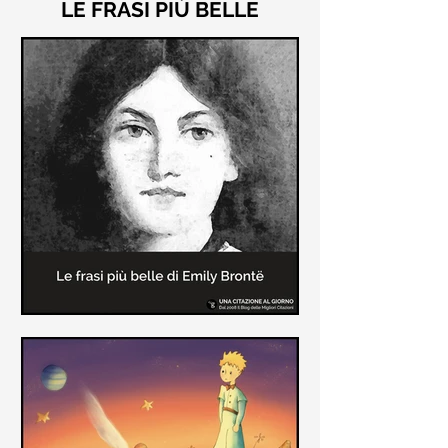
LE FRASI PIÙ BELLE
Le frasi più belle di "Cime
Tempestose" di Emily Brontë
"Cime Tempestose" rimane l'unico
romanzo scritto da Emily Brontë