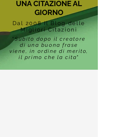
UNA CITAZIONE AL
GIORNO
Dal 2008 Il Blog delle
Migliori Citazioni
"
Subito dopo il creatore
di una buona frase
viene, in ordine di merito,
il primo che la cita
"