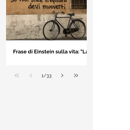
bellezza solo se è accesa una luce
dall'interno. Elisabeth Kübler Ross
Frase di Einstein sulla vita: "La
vita è come andare in
La vita è come andare in bicicletta: se
bicicletta..." - Frasi sui muri
vuoi stare in equilibrio devi muoverti.
Albert Einstein
1
/
33