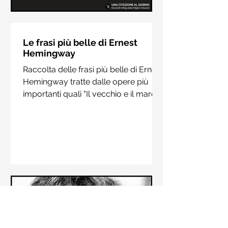
Le frasi più belle di Hermann
Hesse
Le frasi più belle di Ernest
Hemingway
Raccolta delle frasi più belle di
Raccolta delle frasi più belle di Ernest
Hermann Hesse estrapolate dai suoi
Hemingway tratte dalle opere più
libri più importanti come "Siddharta",
importanti quali "Il vecchio e il mare",
"Sull'amore" e "Demian"
"Addio alle armi"