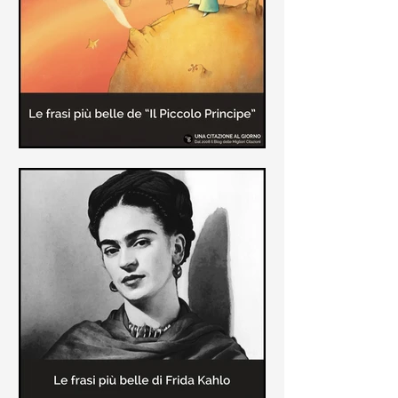
causa la tubercolosi che le tolse la
vita ad appena 30 anni (...)
Le frasi più belle de "Il piccolo
principe" di Antoine de Saint-
Exupèry
Raccolta delle frasi più belle del
Piccolo Principe che trasmettono il
messaggio più significativo: le cose
più importanti della vita (...)