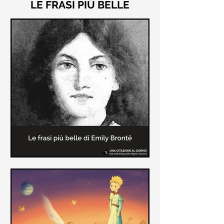
LE FRASI PIÙ BELLE
Le frasi più belle di "Cime
Tempestose" di Emily Brontë
"Cime Tempestose" rimane l'unico
romanzo scritto da Emily Brontë