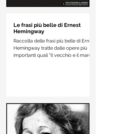
Le frasi più belle di Hermann
Hesse
Le frasi più belle di Ernest
Hemingway
Raccolta delle frasi più belle di
Raccolta delle frasi più belle di Ernest
Hermann Hesse estrapolate dai suoi
Hemingway tratte dalle opere più
libri più importanti come "Siddharta",
importanti quali "Il vecchio e il mare",
"Sull'amore" e "Demian"
"Addio alle armi"