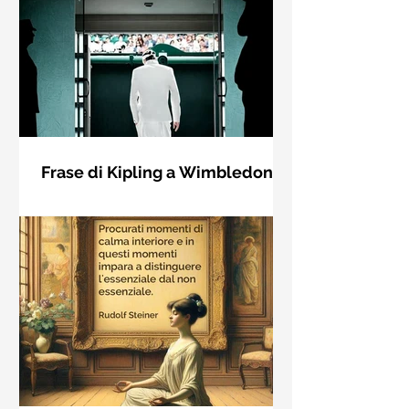
Frase di Kipling a Wimbledon:
"Se puoi incontrare il Trionfo e il
Se riuscirai a confrontarti con Trionfo
Disastro..."
e Rovina e trattare allo stesso modo
questi due impostori. Rudyard
Kipling, Se