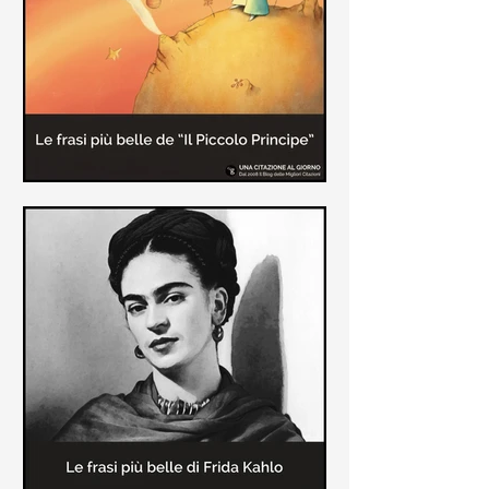
causa la tubercolosi che le tolse la
vita ad appena 30 anni (...)
Le frasi più belle de "Il piccolo
principe" di Antoine de Saint-
Exupèry
Raccolta delle frasi più belle del
Piccolo Principe che trasmettono il
messaggio più significativo: le cose
più importanti della vita (...)