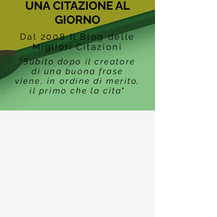
UNA CITAZIONE AL
GIORNO
Dal 2008 Il Blog delle
Migliori Citazioni
"
Subito dopo il creatore
di una buona frase
viene, in ordine di merito,
il primo che la cita
"