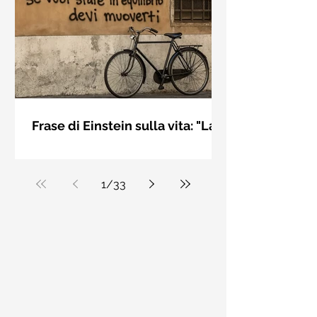
bellezza solo se è accesa una luce
dall'interno. Elisabeth Kübler Ross
Frase di Einstein sulla vita: "La
vita è come andare in
La vita è come andare in bicicletta: se
bicicletta..." - Frasi sui muri
vuoi stare in equilibrio devi muoverti.
Albert Einstein
1
/
33