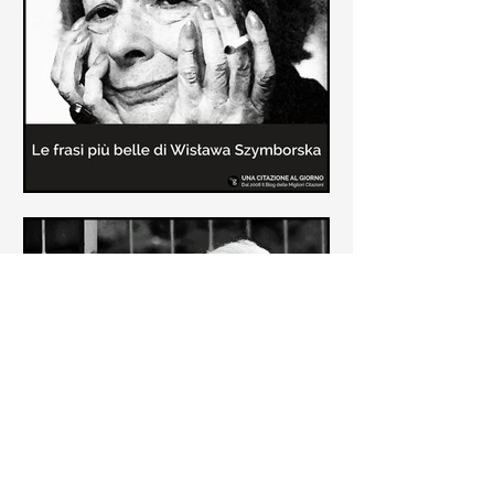
Le frasi più belle delle poesie di
Wisława Szymborska
In questa pagina sono raccolte le
migliori frasi brevi tratte dalle poesie
di Wisława Szymborska sull'amore e
sulla vita