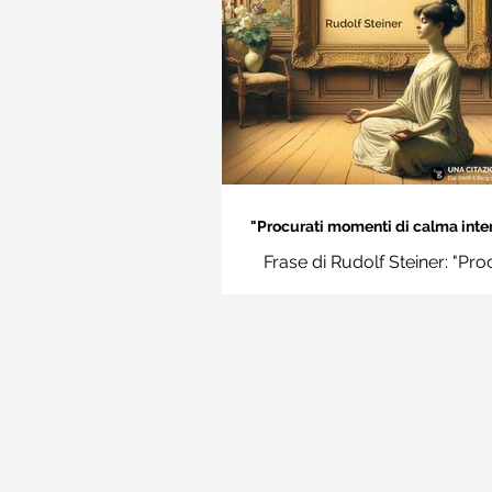
"Procurati momenti di calma inter
Rudolf Steiner
Frase di Rudolf Steiner: "Pro
momenti di calma interiore e i
momenti impara a disting
l'essenziale dal non essenzi