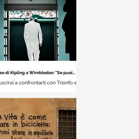
se di Kipling a Wimbledon: "Se puoi
incontrare il Trionfo e il Disastro..."
uscirai a confrontarti con Trionfo e
vina e trattare allo stesso modo
ue impostori. Rudyard Kipling,
Se