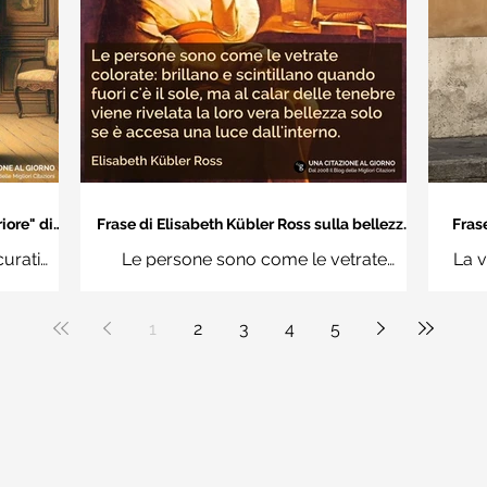
iore" di
Frase di Elisabeth Kübler Ross sulla bellezza
Frase
interiore delle persone
an
curati
Le persone sono come le vetrate
La v
n questi
colorate: brillano e scintillano quando
vuoi
uere
fuori c'è il sole, ma al calar delle tenebre
1
2
3
4
5
ale"
viene rivelata la loro vera bellezza solo
se è accesa una luce dall'interno.
Elisabeth Kübler Ross