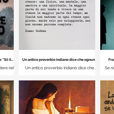
"Sii il
Un antico proverbio indiano dice che ognuno
Fra
 mondo" -
di noi è una casa con quattro stanze - Frasi
dere nel
Un antico proverbio indiano dice che
Se ri
con la macchina per scrivere
hi
ognuno di noi è una casa con quattro
Ro
stanze: una fisica, una mentale, una
questi d
emotiva e una (...)