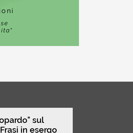
ioni
ase
cita
"
topardo" sul
rasi in esergo