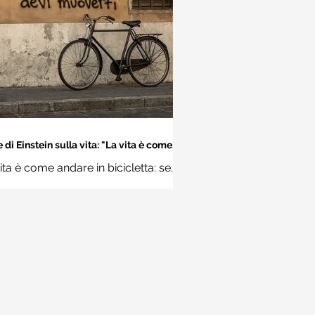
 di Einstein sulla vita: "La vita è come
dare in bicicletta..." - Frasi sui muri
ita è come andare in bicicletta: se
 stare in equilibrio devi muoverti.
Albert Einstein