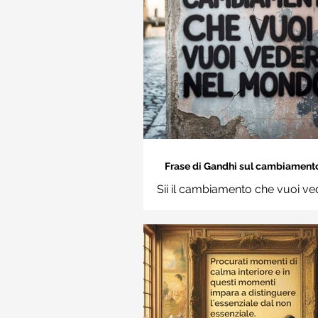
Frase di Gandhi sul cambiamento: 
cambiamento che vuoi vedere nel
Sii il cambiamento che vuoi ve
Frasi sui muri
mondo. Mahatma Gand