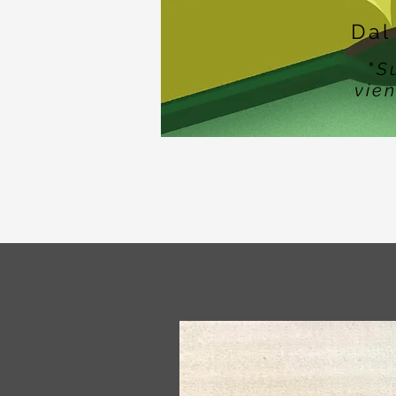
Dal
"
S
vien