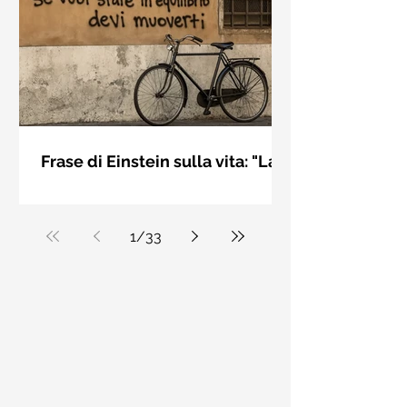
bellezza solo se è accesa una luce
dall'interno. Elisabeth Kübler Ross
Frase di Einstein sulla vita: "La
vita è come andare in
La vita è come andare in bicicletta: se
bicicletta..." - Frasi sui muri
vuoi stare in equilibrio devi muoverti.
Albert Einstein
1
/
33