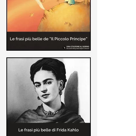
causa la tubercolosi che le tolse la
vita ad appena 30 anni (...)
Le frasi più belle de "Il piccolo
principe" di Antoine de Saint-
Exupèry
Raccolta delle frasi più belle del
Piccolo Principe che trasmettono il
messaggio più significativo: le cose
più importanti della vita (...)