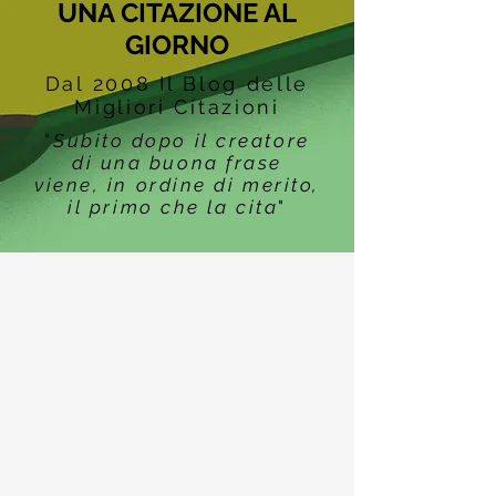
UNA CITAZIONE AL
GIORNO
Dal 2008 Il Blog delle
Migliori Citazioni
"
Subito dopo il creatore
di una buona frase
viene, in ordine di merito,
il primo che la cita
"