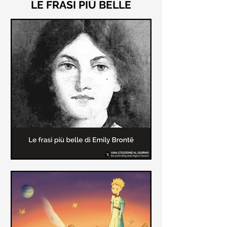
LE FRASI PIÙ BELLE
Le frasi più belle di "Cime
Tempestose" di Emily Brontë
"Cime Tempestose" rimane l'unico
romanzo scritto da Emily Brontë