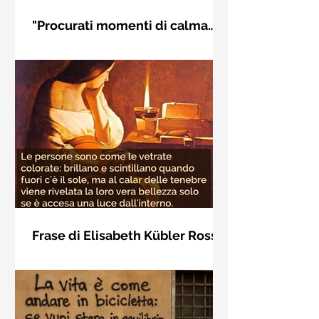
"Procurati momenti di calma
interiore" di Rudolf Steiner
Frase di Rudolf Steiner: "Procurati
momenti di calma interiore e in questi
momenti impara a distinguere
l'essenziale dal non essenziale"
Frase di Elisabeth Kübler Ross
sulla bellezza interiore delle
Le persone sono come le vetrate
persone
colorate: brillano e scintillano quando
fuori c'è il sole, ma al calar delle
tenebre viene rivelata la loro vera