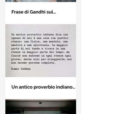
Frase di Gandhi sul
cambiamento: "Sii il
Sii il cambiamento che vuoi vedere
cambiamento che vuoi vedere
nel mondo. Mahatma Gandhi
nel mondo" - Frasi sui muri
Un antico proverbio indiano
dice che ognuno di noi è una
Un antico proverbio indiano dice che
casa con quattro stanze - Frasi
ognuno di noi è una casa con quattro
con la macchina per scrivere
stanze: una fisica, una mentale, una
emotiva e una (...)