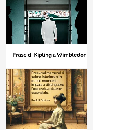
Frase di Kipling a Wimbledon:
"Se puoi incontrare il Trionfo e il
Se riuscirai a confrontarti con Trionfo
Disastro..."
e Rovina e trattare allo stesso modo
questi due impostori. Rudyard
Kipling, Se