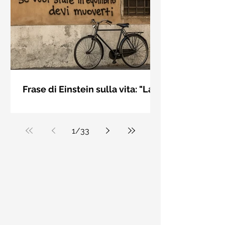
bellezza solo se è accesa una luce
dall'interno. Elisabeth Kübler Ross
Frase di Einstein sulla vita: "La
vita è come andare in
La vita è come andare in bicicletta: se
bicicletta..." - Frasi sui muri
vuoi stare in equilibrio devi muoverti.
Albert Einstein
1
/
33