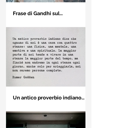
Frase di Gandhi sul
cambiamento: "Sii il
Sii il cambiamento che vuoi vedere
cambiamento che vuoi vedere
nel mondo. Mahatma Gandhi
nel mondo" - Frasi sui muri
Un antico proverbio indiano
dice che ognuno di noi è una
Un antico proverbio indiano dice che
casa con quattro stanze - Frasi
ognuno di noi è una casa con quattro
con la macchina per scrivere
stanze: una fisica, una mentale, una
emotiva e una (...)