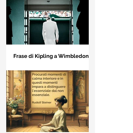
Frase di Kipling a Wimbledon:
"Se puoi incontrare il Trionfo e il
Se riuscirai a confrontarti con Trionfo
Disastro..."
e Rovina e trattare allo stesso modo
questi due impostori. Rudyard
Kipling, Se