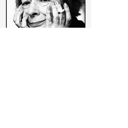
Le frasi più belle delle poesie di
Wisława Szymborska
In questa pagina sono raccolte le
migliori frasi brevi tratte dalle poesie
di Wisława Szymborska sull'amore e
sulla vita