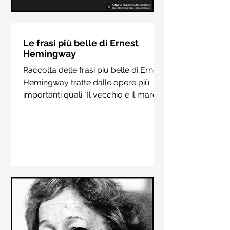
Le frasi più belle di Hermann
Hesse
Le frasi più belle di Ernest
Hemingway
Raccolta delle frasi più belle di
Raccolta delle frasi più belle di Ernest
Hermann Hesse estrapolate dai suoi
Hemingway tratte dalle opere più
libri più importanti come "Siddharta",
importanti quali "Il vecchio e il mare",
"Sull'amore" e "Demian"
"Addio alle armi"