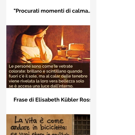
"Procurati momenti di calma
interiore" di Rudolf Steiner
Frase di Rudolf Steiner: "Procurati
momenti di calma interiore e in questi
momenti impara a distinguere
l'essenziale dal non essenziale"
Frase di Elisabeth Kübler Ross
sulla bellezza interiore delle
Le persone sono come le vetrate
persone
colorate: brillano e scintillano quando
fuori c'è il sole, ma al calar delle
tenebre viene rivelata la loro vera