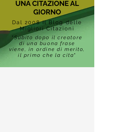
UNA CITAZIONE AL
GIORNO
Dal 2008 Il Blog delle
Migliori Citazioni
"
Subito dopo il creatore
di una buona frase
viene, in ordine di merito,
il primo che la cita
"