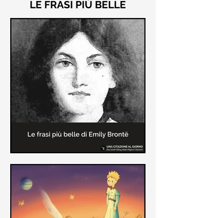
LE FRASI PIÙ BELLE
Le frasi più belle di "Cime
Tempestose" di Emily Brontë
"Cime Tempestose" rimane l'unico
romanzo scritto da Emily Brontë