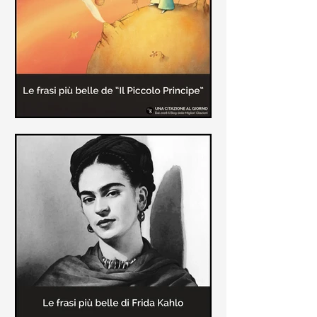
causa la tubercolosi che le tolse la
vita ad appena 30 anni (...)
Le frasi più belle de "Il piccolo
principe" di Antoine de Saint-
Exupèry
Raccolta delle frasi più belle del
Piccolo Principe che trasmettono il
messaggio più significativo: le cose
più importanti della vita (...)