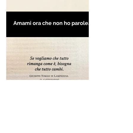
Amami ora che non ho parole
per farti innamorare - Frasi con
la macchina per scrivere
Frase da "Il Gattopardo" sul
cambiamento - Frasi in esergo