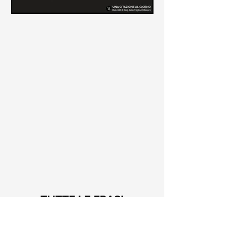
Le frasi più belle di Tiziano
Terzani
Raccolta delle frasi più belle di
Tiziano Terzani tratte dai suoi libri
come "La mia fine è il mio inizio" e "Un
indovino mi disse"
TUTTE LE FRASI