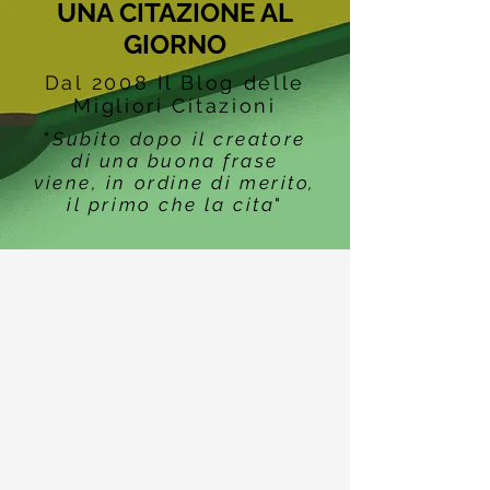
UNA CITAZIONE AL
GIORNO
Dal 2008 Il Blog delle
Migliori Citazioni
"
Subito dopo il creatore
di una buona frase
viene, in ordine di merito,
il primo che la cita
"