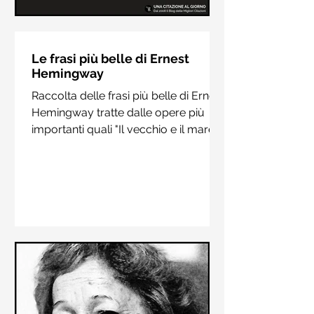
Le frasi più belle di Hermann
Hesse
Le frasi più belle di Ernest
Hemingway
Raccolta delle frasi più belle di
Raccolta delle frasi più belle di Ernest
Hermann Hesse estrapolate dai suoi
Hemingway tratte dalle opere più
libri più importanti come "Siddharta",
importanti quali "Il vecchio e il mare",
"Sull'amore" e "Demian"
"Addio alle armi"