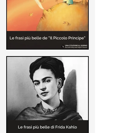
causa la tubercolosi che le tolse la
vita ad appena 30 anni (...)
Le frasi più belle de "Il piccolo
principe" di Antoine de Saint-
Exupèry
Raccolta delle frasi più belle del
Piccolo Principe che trasmettono il
messaggio più significativo: le cose
più importanti della vita (...)