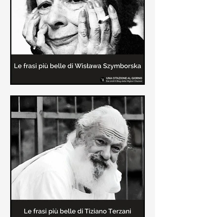
Le frasi più belle delle poesie di
Wisława Szymborska
In questa pagina sono raccolte le
migliori frasi brevi tratte dalle poesie
di Wisława Szymborska sull'amore e
sulla vita