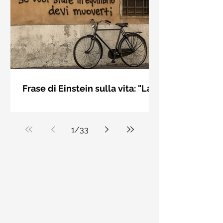
bellezza solo se è accesa una luce
dall'interno. Elisabeth Kübler Ross
Frase di Einstein sulla vita: "La
vita è come andare in
La vita è come andare in bicicletta: se
bicicletta..." - Frasi sui muri
vuoi stare in equilibrio devi muoverti.
Albert Einstein
1
/
33