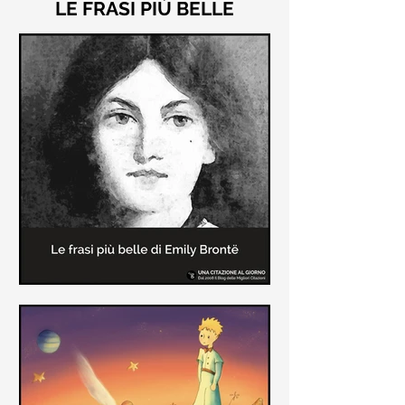
LE FRASI PIÙ BELLE
Le frasi più belle di "Cime
Tempestose" di Emily Brontë
"Cime Tempestose" rimane l'unico
romanzo scritto da Emily Brontë