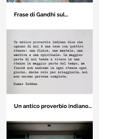
Frase di Gandhi sul
cambiamento: "Sii il
Sii il cambiamento che vuoi vedere
cambiamento che vuoi vedere
nel mondo. Mahatma Gandhi
nel mondo" - Frasi sui muri
Un antico proverbio indiano
dice che ognuno di noi è una
Un antico proverbio indiano dice che
casa con quattro stanze - Frasi
ognuno di noi è una casa con quattro
con la macchina per scrivere
stanze: una fisica, una mentale, una
emotiva e una (...)