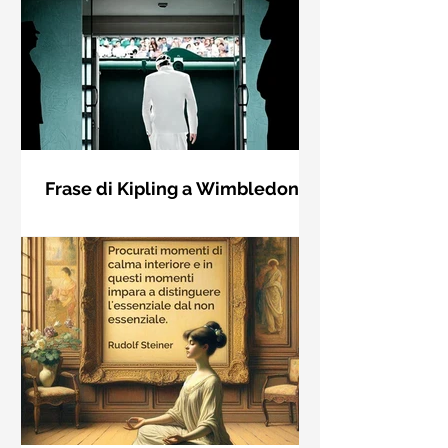
Frase di Kipling a Wimbledon:
"Se puoi incontrare il Trionfo e il
Se riuscirai a confrontarti con Trionfo
Disastro..."
e Rovina e trattare allo stesso modo
questi due impostori. Rudyard
Kipling, Se