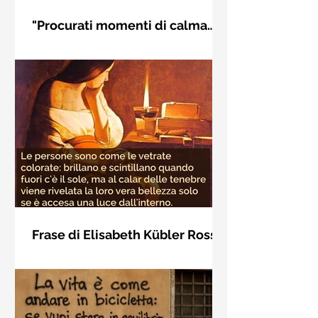
"Procurati momenti di calma
interiore" di Rudolf Steiner
Frase di Rudolf Steiner: "Procurati
momenti di calma interiore e in questi
momenti impara a distinguere
l'essenziale dal non essenziale"
Frase di Elisabeth Kübler Ross
sulla bellezza interiore delle
Le persone sono come le vetrate
persone
colorate: brillano e scintillano quando
fuori c'è il sole, ma al calar delle
tenebre viene rivelata la loro vera