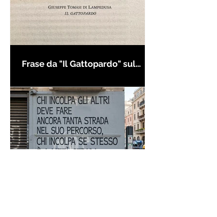
Frase da "Il Gattopardo" sul
cambiamento - Frasi in esergo
Proverbio cinese: "Chi dà la
colpa agli altri..." - Frasi sui muri