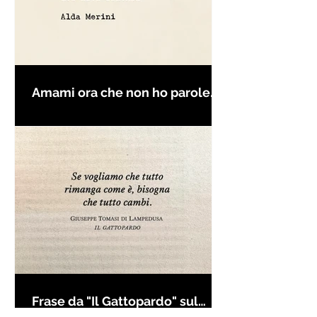
Amami ora che non ho parole
per farti innamorare - Frasi con
la macchina per scrivere
Frase da "Il Gattopardo" sul
cambiamento - Frasi in esergo