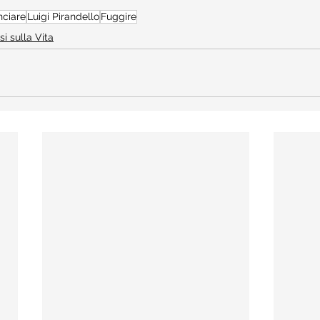
nciare
Luigi Pirandello
Fuggire
si sulla Vita