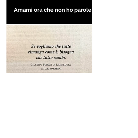
Amami ora che non ho parole
per farti innamorare - Frasi con
la macchina per scrivere
Frase da "Il Gattopardo" sul
cambiamento - Frasi in esergo