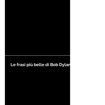
Kierkegaard
Le frasi più belle di Bob Dylan