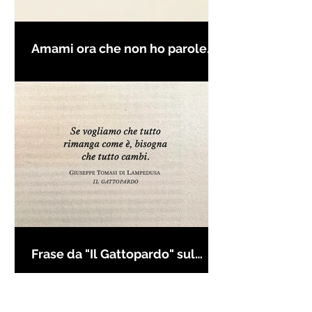
Amami ora che non ho parole
per farti innamorare - Frasi con
la macchina per scrivere
Frase da "Il Gattopardo" sul
cambiamento - Frasi in esergo