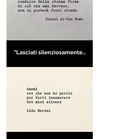
"Lasciati silenziosamente
condurre..." di Rumi - Frasi con
la macchina per scrivere