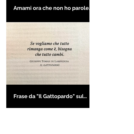
Amami ora che non ho parole
per farti innamorare - Frasi con
la macchina per scrivere
Frase da "Il Gattopardo" sul
cambiamento - Frasi in esergo