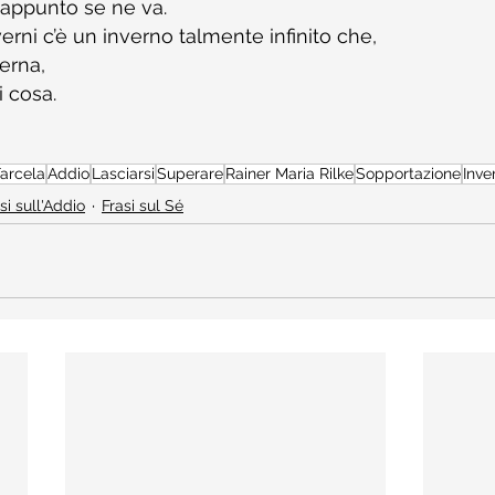
 appunto se ne va.
nverni c’è un inverno talmente infinito che,
verna,
i cosa.
arcela
Addio
Lasciarsi
Superare
Rainer Maria Rilke
Sopportazione
Inve
si sull'Addio
Frasi sul Sé