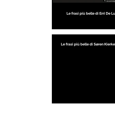
Le frasi più belle di Erri De L
Le frasi più belle di Søren Kier