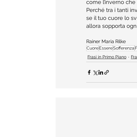
come l’inverno che
Perché tra i tanti i
se il tuo cuore lo s
allora sopporta ogn
Rainer Maria Rilke
Cuore
Essere
Sofferenza
F
Frasi in Primo Piano
Fra