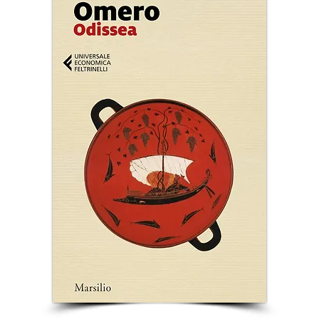
sui muri
scri