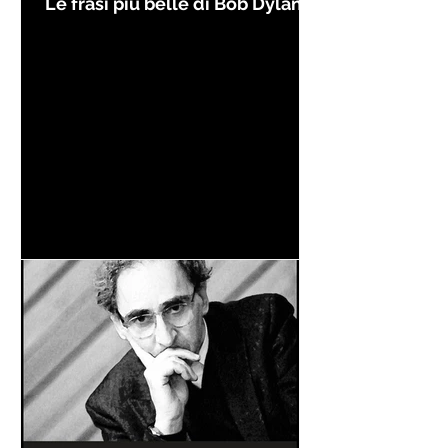
Le frasi più belle di Bob Dylan