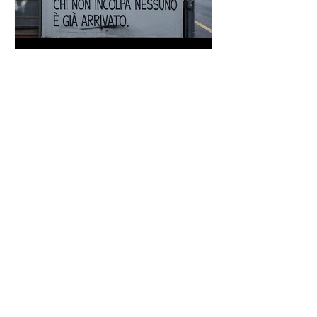
Proverbio cinese: "Chi dà la
colpa agli altri..." - Frasi sui muri
Frase di Gandhi sul
cambiamento: "Sii il
cambiamento che vuoi vedere