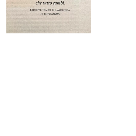
Frase da "Il Gattopardo" sul
cambiamento - Frasi in esergo
Proverbio cinese: "Chi dà la