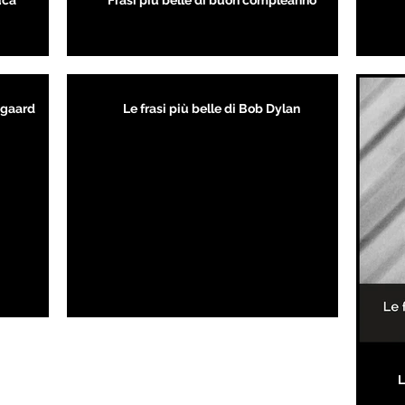
uca
Frasi più belle di buon compleanno
kegaard
Le frasi più belle di Bob Dylan
L