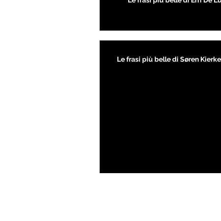
Le frasi più belle di Erri De L
Le frasi più belle di Søren Kier