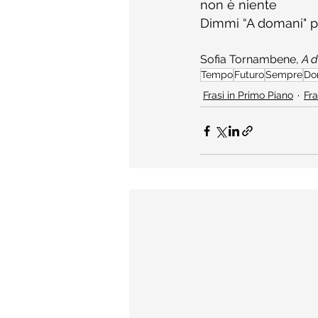
non è niente
Dimmi “A domani" 
Sofia Tornambene, 
A 
Tempo
Futuro
Sempre
Do
Frasi in Primo Piano
Fra