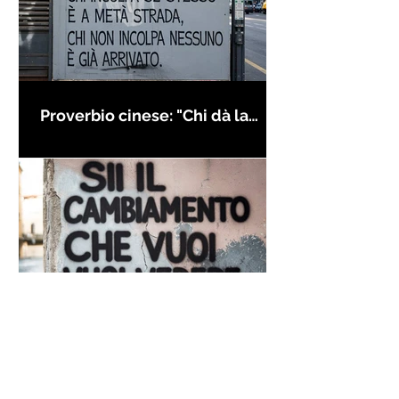
Proverbio cinese: "Chi dà la
colpa agli altri..." - Frasi sui muri
Frase di Gandhi sul
cambiamento: "Sii il