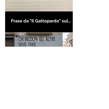
Frase da "Il Gattopardo" sul
cambiamento - Frasi in esergo
Proverbio cinese: "Chi dà la
colpa agli altri..." - Frasi sui muri