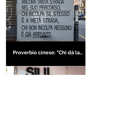
Proverbio cinese: "Chi dà la
colpa agli altri..." - Frasi sui muri