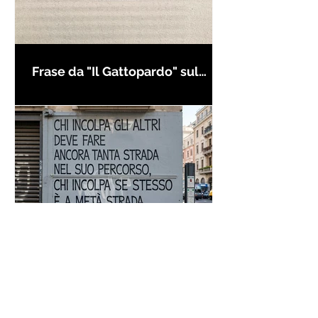
Frase da "Il Gattopardo" sul
cambiamento - Frasi in esergo
Proverbio cinese: "Chi dà la
colpa agli altri..." - Frasi sui muri