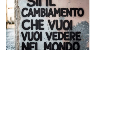
Frase di Gandhi sul
cambiamento: "Sii il
cambiamento che vuoi vedere
nel mondo" - Frasi sui muri