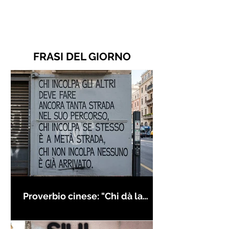
FRASI DEL GIORNO
Proverbio cinese: "Chi dà la
colpa agli altri..." - Frasi sui muri