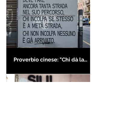
Proverbio cinese: "Chi dà la
colpa agli altri..." - Frasi sui muri