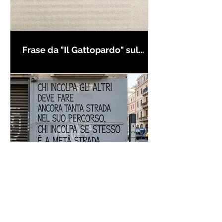
Frase da "Il Gattopardo" sul
cambiamento - Frasi in esergo
Proverbio cinese: "Chi dà la
colpa agli altri..." - Frasi sui muri