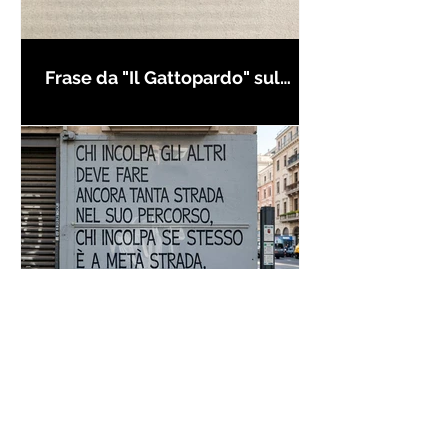
Frase da "Il Gattopardo" sul
cambiamento - Frasi in esergo
Proverbio cinese: "Chi dà la
colpa agli altri..." - Frasi sui muri