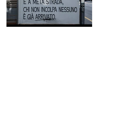
Proverbio cinese: "Chi dà la
colpa agli altri..." - Frasi sui muri
Frase di Gandhi sul
cambiamento: "Sii il