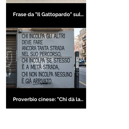
Frase da "Il Gattopardo" sul
cambiamento - Frasi in esergo
Proverbio cinese: "Chi dà la
colpa agli altri..." - Frasi sui muri