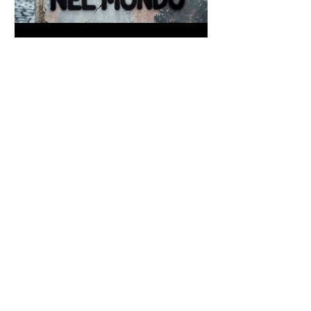
Frase di Gandhi sul
cambiamento: "Sii il
cambiamento che vuoi vedere
nel mondo" - Frasi sui muri
Un antico proverbio indiano
dice che ognuno di noi è una
casa con quattro stanze - Frasi
con la macchina per scrivere