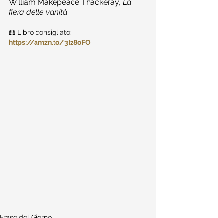
William Makepeace Thackeray, 
La 
fiera delle vanità
📖 Libro consigliato: 
https://amzn.to/3Iz8oFO
Frase del Giorno