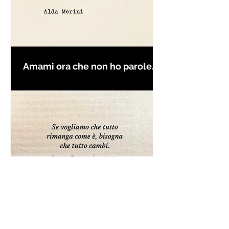
Amami ora che non ho parole
per farti innamorare - Frasi con
la macchina per scrivere
Frase da "Il Gattopardo" sul
cambiamento - Frasi in esergo