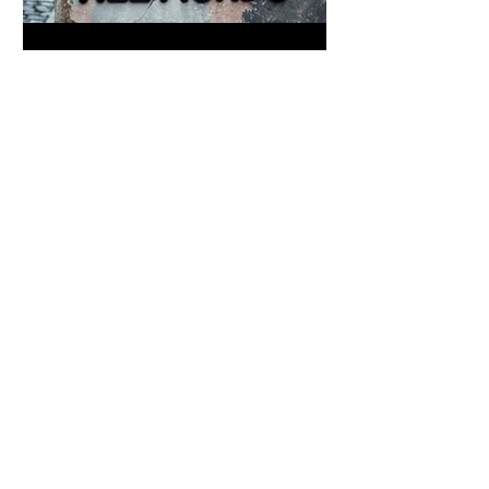
Frase di Gandhi sul
cambiamento: "Sii il
cambiamento che vuoi vedere
nel mondo" - Frasi sui muri
Un antico proverbio indiano
dice che ognuno di noi è una
casa con quattro stanze - Frasi
con la macchina per scrivere