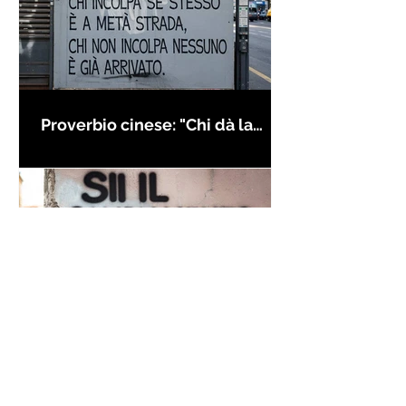
Proverbio cinese: "Chi dà la
colpa agli altri..." - Frasi sui muri
Frase di Gandhi sul