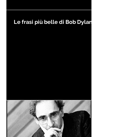
Le frasi più belle di Bob Dylan