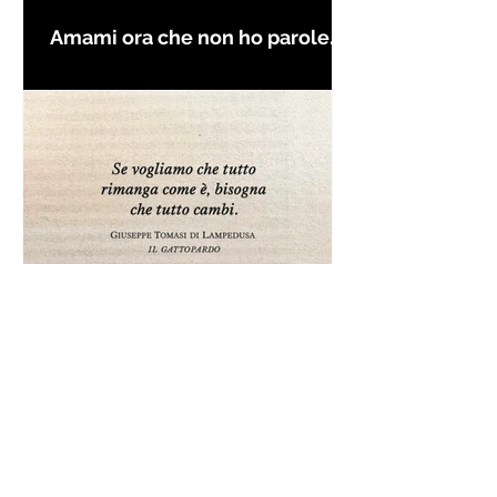
Amami ora che non ho parole
per farti innamorare - Frasi con
la macchina per scrivere
Frase da "Il Gattopardo" sul
cambiamento - Frasi in esergo