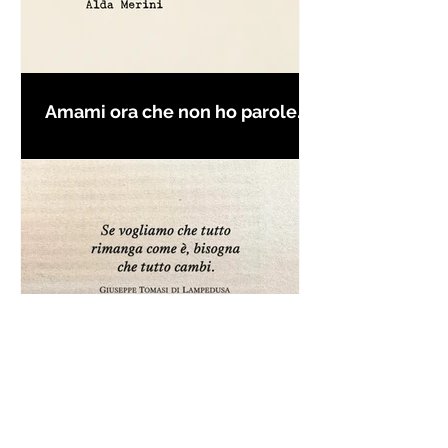
Amami ora che non ho parole
per farti innamorare - Frasi con
la macchina per scrivere
Frase da "Il Gattopardo" sul
cambiamento - Frasi in esergo