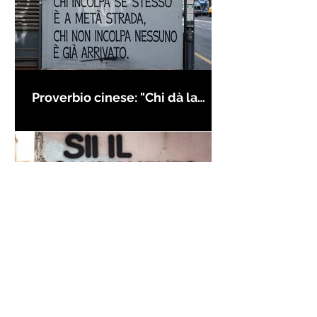
Proverbio cinese: "Chi dà la
colpa agli altri..." - Frasi sui muri
Frase di Gandhi sul