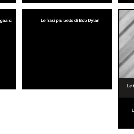
kegaard
Le frasi più belle di Bob Dylan
L