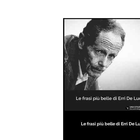
Le frasi più belle di Erri De L