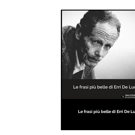
Le frasi più belle di Erri De L