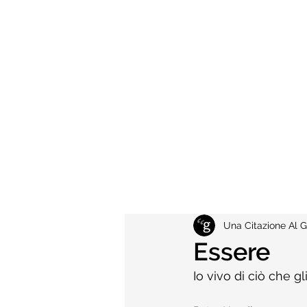
Una Citazione Al G
Essere
Io vivo di ciò che gl