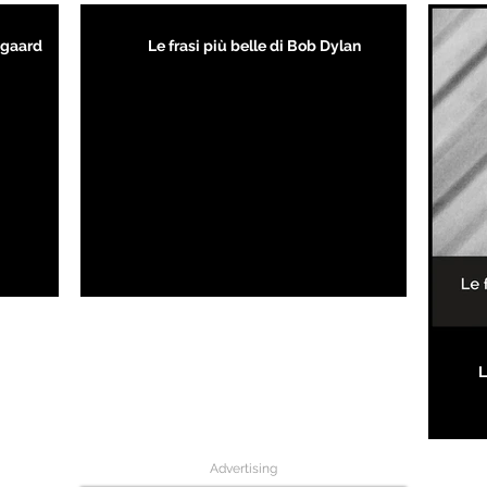
kegaard
Le frasi più belle di Bob Dylan
L
Advertising