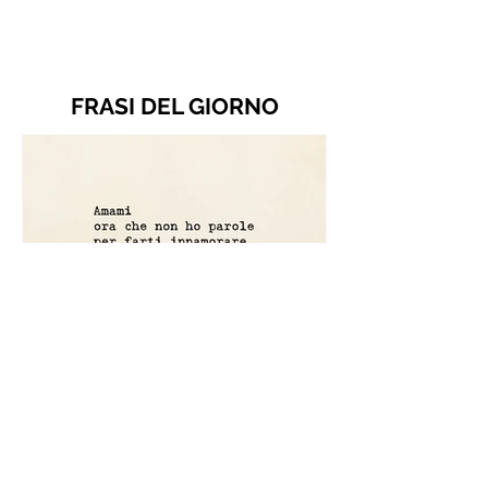
FRASI DEL GIORNO
Amami ora che non ho parole
per farti innamorare - Frasi con
la macchina per scrivere