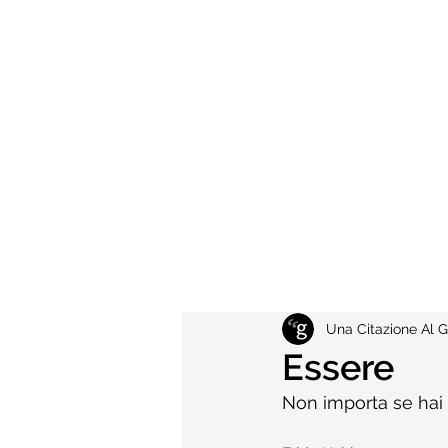
Una Citazione Al G
Essere
Non importa se hai s