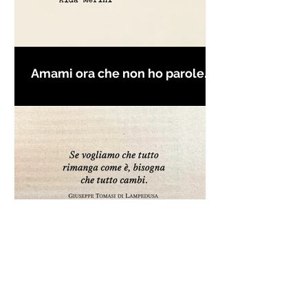
Amami ora che non ho parole
per farti innamorare - Frasi con
la macchina per scrivere
Frase da "Il Gattopardo" sul
cambiamento - Frasi in esergo