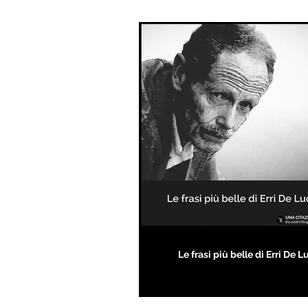
Le frasi più belle di Erri De L