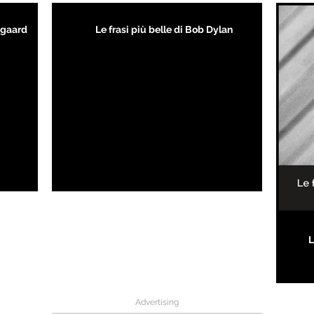
kegaard
Le frasi più belle di Bob Dylan
L
Advertising