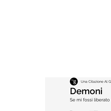
Una Citazione Al G
Demoni
Se mi fossi liberato