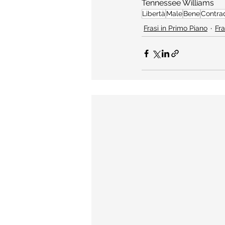
Tennessee Williams
Libertà
Male
Bene
Contra
Frasi in Primo Piano
Fra